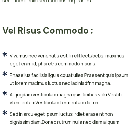
sed. Libero enim sed faucibus turpis in eu.
Vel Risus Commodo :
Vivamus nec venenatis est. In elit lectubcbs, maximus
eget enim id, pharetra commodo mauris.
Phasellus facilisis ligula cquat ulies Praesent quis ipsum
ut lorem maximus luctus nec laciniadfnn magna.
Aliqugdam vestibulum magna quis finibus volu Vestib
vtem entumVestibulum fermentum dictum.
Sed in arcu eget ipsum luctus irdiet erase nt non
dignissim diam.Donec rutrum nulla nec diam aliquam.