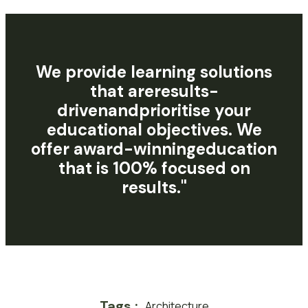
We provide learning solutions
that
a
r
e
r
e
s
u
l
t
s
-
d
r
i
v
e
n
a
n
d
prioritise your
educational objectives. We
offer
a
w
a
r
d
-
w
i
n
n
i
n
g
education
that is 100% focused on
results."
Tags :
Architecture