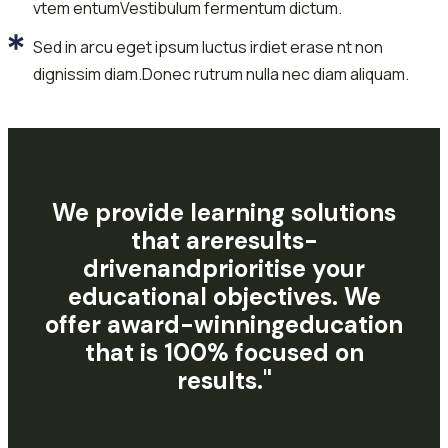
vtem entumVestibulum fermentum dictum.
Sed in arcu eget ipsum luctus irdiet erase nt non
dignissim diam.Donec rutrum nulla nec diam aliquam.
We provide learning solutions
that
a
r
e
r
e
s
u
l
t
s
-
d
r
i
v
e
n
a
n
d
prioritise your
educational objectives. We
offer
a
w
a
r
d
-
w
i
n
n
i
n
g
education
that is 100% focused on
results."