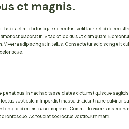
bus et magnis.
 habitant morbi tristique senectus. Velit laoreet id donec ultr
it amet est placerat in. Vitae et leo duis ut diam quam. Elemen
m. Viverra adipiscing at in tellus. Consectetur adipiscing elit du
scelerisque.
penatibus. In hac habitasse platea dictumst quisque sagittis p
d lectus vestibulum. Imperdiet massa tincidunt nunc pulvinar 
in tempor id eu nisl nunc mi ipsum. Commodo viverra maecenas 
pellentesque. Ac feugiat sed lectus vestibulum matti.