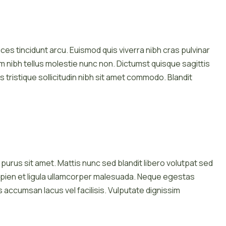
ices tincidunt arcu. Euismod quis viverra nibh cras pulvinar
tum nibh tellus molestie nunc non. Dictumst quisque sagittis
is tristique sollicitudin nibh sit amet commodo. Blandit
urus sit amet. Mattis nunc sed blandit libero volutpat sed
sapien et ligula ullamcorper malesuada. Neque egestas
accumsan lacus vel facilisis. Vulputate dignissim