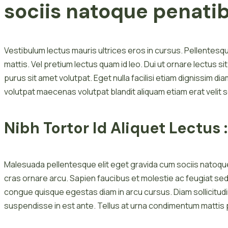
sociis natoque penati
Vestibulum lectus mauris ultrices eros in cursus. Pellentesque
mattis. Vel pretium lectus quam id leo. Dui ut ornare lectus s
purus sit amet volutpat. Eget nulla facilisi etiam dignissim dia
volutpat maecenas volutpat blandit aliquam etiam erat velit 
Nibh Tortor Id Aliquet Lectus :
Malesuada pellentesque elit eget gravida cum sociis natoque 
cras ornare arcu. Sapien faucibus et molestie ac feugiat se
congue quisque egestas diam in arcu cursus. Diam sollicitud
suspendisse in est ante. Tellus at urna condimentum mattis 