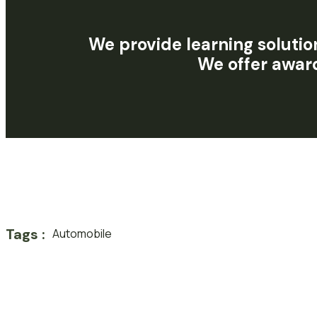
We provide learning solutio
We offer
a
w
a
r
Tags :
Automobile