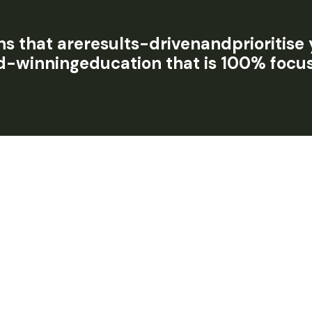
ns that
a
r
e
r
e
s
u
l
t
s
-
d
r
i
v
e
n
a
n
d
prioritise
d
-
w
i
n
n
i
n
g
education that is 100% focus