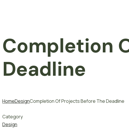
Completion O
Deadline
Home
Design
Completion Of Projects Before The Deadline
Category
Design