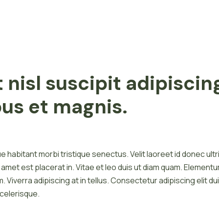
 nisl suscipit adipisc
bus et magnis.
 habitant morbi tristique senectus. Velit laoreet id donec ultr
it amet est placerat in. Vitae et leo duis ut diam quam. Elemen
m. Viverra adipiscing at in tellus. Consectetur adipiscing elit du
scelerisque.