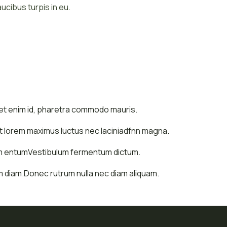
cibus turpis in eu.
get enim id, pharetra commodo mauris.
 ut lorem maximus luctus nec laciniadfnn magna.
tem entumVestibulum fermentum dictum.
im diam.Donec rutrum nulla nec diam aliquam.