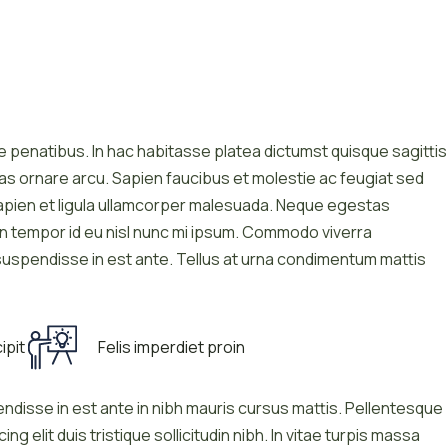
 penatibus. In hac habitasse platea dictumst quisque sagittis
ras ornare arcu. Sapien faucibus et molestie ac feugiat sed
sapien et ligula ullamcorper malesuada. Neque egestas
in tempor id eu nisl nunc mi ipsum. Commodo viverra
suspendisse in est ante. Tellus at urna condimentum mattis
ipit
Felis imperdiet proin
ndisse in est ante in nibh mauris cursus mattis. Pellentesque
g elit duis tristique sollicitudin nibh. In vitae turpis massa