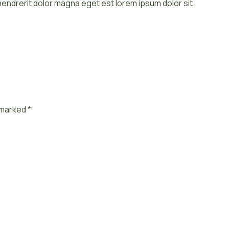
 hendrerit dolor magna eget est lorem ipsum dolor sit.
e marked
*