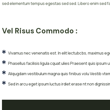
sed elementum tempus egestas sed sed. Libero enim sed fau
Vel Risus Commodo :
Vivamus nec venenatis est. In elit lectubcbs, maximus e
Phasellus facilisis ligula cquat ulies Praesent quis ipsum
Aliqugdam vestibulum magna quis finibus volu Vestib v
Sed in arcu eget ipsum luctus irdiet erase nt non digniss