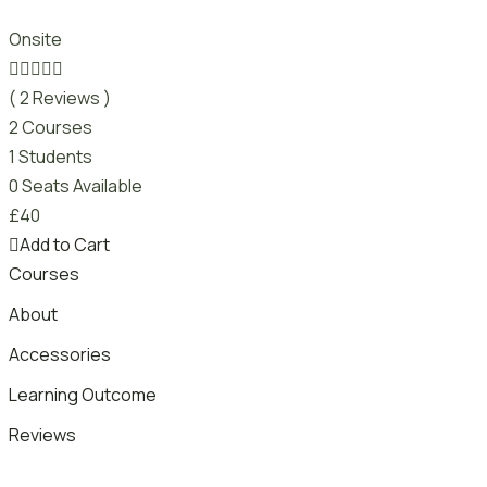
Onsite
( 2 Reviews )
2 Courses
1 Students
0 Seats Available
£
40
Add to Cart
Courses
About
Accessories
Learning Outcome
Reviews