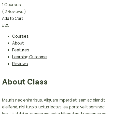
1 Courses
( 2 Reviews )
Add to Cart
£
25
Courses
About
Features
Learning Outcome
Reviews
About Class
Mauris nec enim risus. Aliquam imperdiet, sem ac blandit
eleifend, nisl turpis luctus lectus, eu porta velit sem nec
leo. Ut id dui eu magna molestie bibendum. Maecenas ac