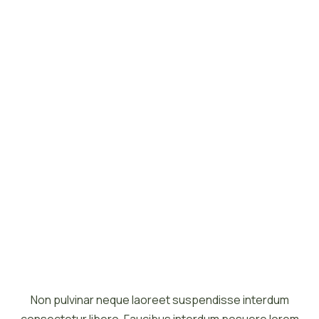
Non pulvinar neque laoreet suspendisse interdum
consectetur libero. Faucibus interdum posuere lorem